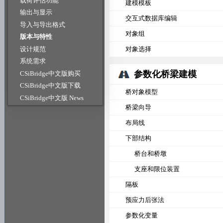
载荷评估功能
建模模板
输出与显示
交互式数据库编辑
导入与导出格式
对象组
版本与特性
设计规范
对象选择
系统需求
参数化桥梁建模
CSiBridge中文版购买
CSiBridge中文版下载
桥对象模型
CSiBridge中文版 News
桥梁向导
布局线
下部结构
桥台和桥墩
支座和限位装置
隔板
预应力后张法
参数化变量