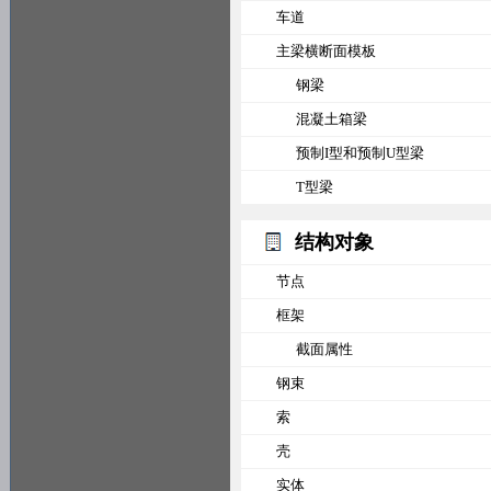
车道
主梁横断面模板
钢梁
混凝土箱梁
预制I型和预制U型梁
T型梁
结构对象
节点
框架
截面属性
钢束
索
壳
实体